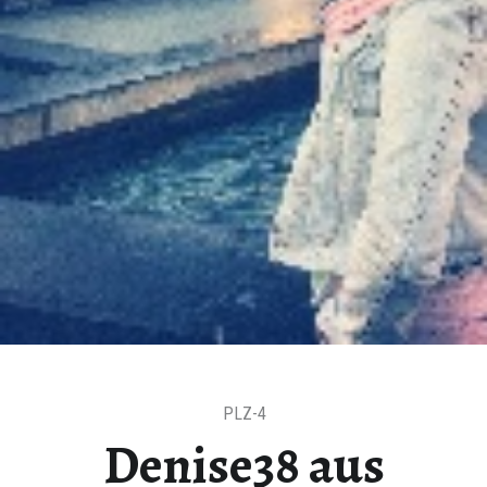
F
Ü
R
V
I
E
L
E
S
.
.
.
PLZ-4
Denise38 aus